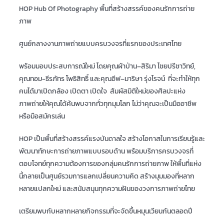
HOP Hub Of Photography
พื้นที่สร้างสรรค์ของคนรักการถ่าย
ภาพ
ศูนย์กลางงานภาพถ่ายแบบครบวงจรที่แรกของประเทศไทย
พร้อมมอบประสบการณ์ใหม่ โดยคุณผ้าป่าน–สิริมา ไชยปรีชาวิทย์
,
คุณทอม-ธีรภัทร โพธิสิทธิ์ และคุณอีฟ–มาริษา รุ่งโรจน์ ที่จะทำให้ทุก
คนได้มาเปิดกล้อง เปิดตา เปิดใจ สัมผัสมิติใหม่ของศิลปะแห่ง
ภาพถ่ายให้คุณได้ค้นพบจากทั่วทุกมุมโลก ไม่ว่าคุณจะเป็นมืออาชีพ
หรือมือสมัครเล่น
HOP
เป็นพื้นที่สร้างสรรค์แรงบันดาลใจ สร้างโอกาสในการเรียนรู้และ
พัฒนาทักษะการถ่ายภาพแบบรอบด้าน พร้อมบริการครบวงจรที่
ตอบโจทย์ทุกความต้องการของกลุ่มคนรักการถ่ายภาพ ให้พื้นที่แห่ง
นี้กลายเป็นศูนย์รวมการแลกเปลี่ยนความคิด สร้างมุมมองที่หลาก
หลายแปลกใหม่ และสนับสนุนทุกความฝันของวงการภาพถ่ายไทย
เตรียมพบกับหลากหลายกิจกรรมที่จะจัดขึ้นหมุนเวียนกันตลอดปี