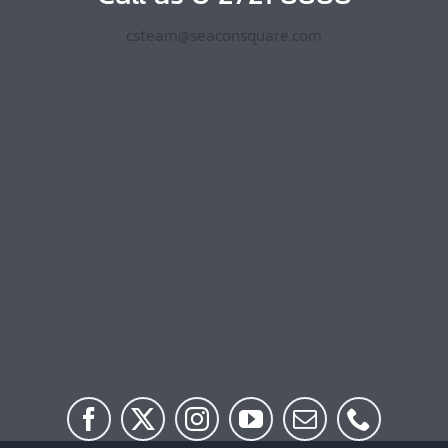
csteam@seaconsquare.com